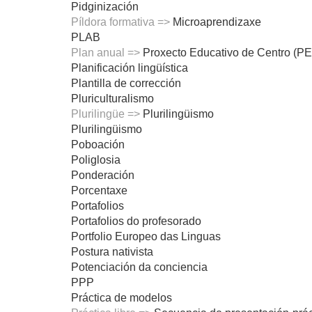
Pidginización
Píldora formativa =>
Microaprendizaxe
PLAB
Plan anual =>
Proxecto Educativo de Centro (P
Planificación lingüística
Plantilla de corrección
Pluriculturalismo
Plurilingüe =>
Plurilingüismo
Plurilingüismo
Poboación
Poliglosia
Ponderación
Porcentaxe
Portafolios
Portafolios do profesorado
Portfolio Europeo das Linguas
Postura nativista
Potenciación da conciencia
PPP
Práctica de modelos