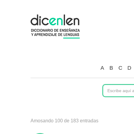
Ir
o
contido
principal
A
B
C
D
Amosando 100 de 183 entradas