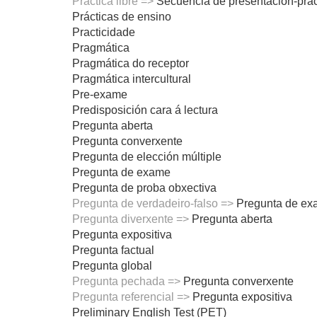
Práctica libre =>
Secuencia de presentación-prác
Prácticas de ensino
Practicidade
Pragmática
Pragmática do receptor
Pragmática intercultural
Pre-exame
Predisposición cara á lectura
Pregunta aberta
Pregunta converxente
Pregunta de elección múltiple
Pregunta de exame
Pregunta de proba obxectiva
Pregunta de verdadeiro-falso =>
Pregunta de e
Pregunta diverxente =>
Pregunta aberta
Pregunta expositiva
Pregunta factual
Pregunta global
Pregunta pechada =>
Pregunta converxente
Pregunta referencial =>
Pregunta expositiva
Preliminary English Test (PET)