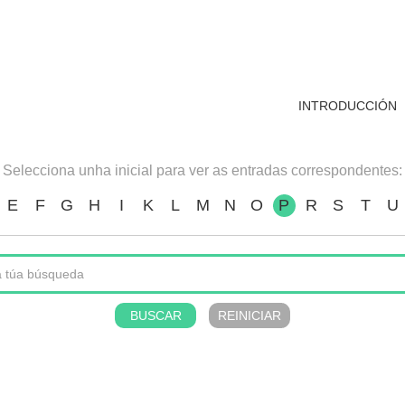
INTRODUCCIÓN
Selecciona unha inicial para ver as entradas correspondentes:
E
F
G
H
I
K
L
M
N
O
P
R
S
T
U