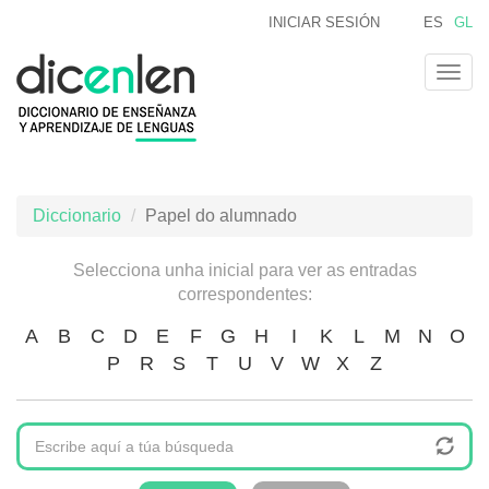
Ir
INICIAR SESIÓN
ES
GL
o
contido
Togg
principal
navig
Diccionario
Papel do alumnado
Selecciona unha inicial para ver as entradas
correspondentes:
A
B
C
D
E
F
G
H
I
K
L
M
N
O
P
R
S
T
U
V
W
X
Z