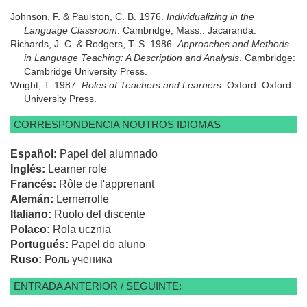
Johnson, F. & Paulston, C. B. 1976.
Individualizing in the
Language Classroom
. Cambridge, Mass.: Jacaranda.
Richards, J. C. & Rodgers, T. S. 1986.
Approaches and Methods
in Language Teaching: A Description and Analysis
. Cambridge:
Cambridge University Press.
Wright, T. 1987.
Roles of Teachers and Learners
. Oxford: Oxford
University Press.
CORRESPONDENCIA NOUTROS IDIOMAS
Español:
Papel del alumnado
Inglés:
Learner role
Francés:
Rôle de l'apprenant
Alemán:
Lernerrolle
Italiano:
Ruolo del discente
Polaco:
Rola ucznia
Portugués:
Papel do aluno
Ruso:
Роль ученика
ENTRADA ANTERIOR / SEGUINTE: