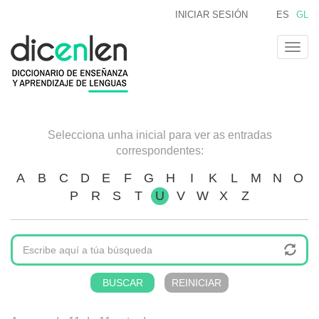
Ir
INICIAR SESIÓN
ES
GL
o
contido
Togg
principal
navig
Selecciona unha inicial para ver as entradas
correspondentes:
A
B
C
D
E
F
G
H
I
K
L
M
N
O
P
R
S
T
U
V
W
X
Z