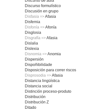
Discurso de aula
Discurso formulístico
Discusión en grupo
Disfasia =>
Afasia
Disfemia
Disfonía =>
Afonía
Disglosia
Disgrafía =>
Afasia
Dislalia
Dislexia
Disnomia =>
Anomia
Dispersión
Dispoñibilidade
Disposición para correr riscos
Disprosodia =>
Afasia
Distancia lingüística
Distancia social
Distinción proceso-produto
Distribución
Distribución Z
Ditado