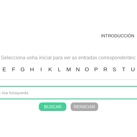
INTRODUCCIÓN
Selecciona unha inicial para ver as entradas correspondentes:
E
F
G
H
I
K
L
M
N
O
P
R
S
T
U