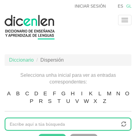
Ir
INICIAR SESIÓN
ES
GL
o
contido
Togg
principal
navig
Diccionario
Dispersión
Selecciona unha inicial para ver as entradas
correspondentes:
A
B
C
D
E
F
G
H
I
K
L
M
N
O
P
R
S
T
U
V
W
X
Z