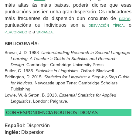
máis altas ás máis baixas, poderá dicirse que esas
puntuacións posúen unha gran dispersión. Os indicadores
máis frecuentes da dispersión dun conxunto de
datos
,
puntuacións ou individuos son a
desviación típica
, o
percorrido
e a
varianza
.
BIBLIOGRAFÍA:
Brown, J. D. 1988.
Understanding Research in Second Language
Learning: A Teacher’s Guide to Statistics and Research
Design.
Cambridge: Cambridge University Press.
Butler, C. 1985.
Statistics in Linguistics.
Oxford: Blackwell.
Eddington, D. 2015.
Statistics for Linguists: a Step-by-Step Guide
for Novices
. Newcastle upon Tyne: Cambridge Scholars
Publishing.
Lowie, W. & Seton, B. 2013.
Essential Statistics for Applied
Linguistics
. London: Palgrave.
CORRESPONDENCIA NOUTROS IDIOMAS
Español:
Dispersión
Inglés:
Dispersion