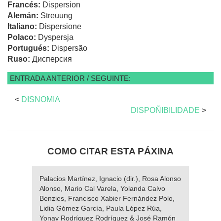
Francés:
Dispersion
Alemán:
Streuung
Italiano:
Dispersione
Polaco:
Dyspersja
Portugués:
Dispersão
Ruso:
Дисперсия
ENTRADA ANTERIOR / SEGUINTE:
<
DISNOMIA
DISPOÑIBILIDADE
>
COMO CITAR ESTA PÁXINA
Palacios Martínez, Ignacio (dir.), Rosa Alonso
Alonso, Mario Cal Varela, Yolanda Calvo
Benzies, Francisco Xabier Fernández Polo,
Lidia Gómez García, Paula López Rúa,
Yonay Rodríguez Rodríguez & José Ramón