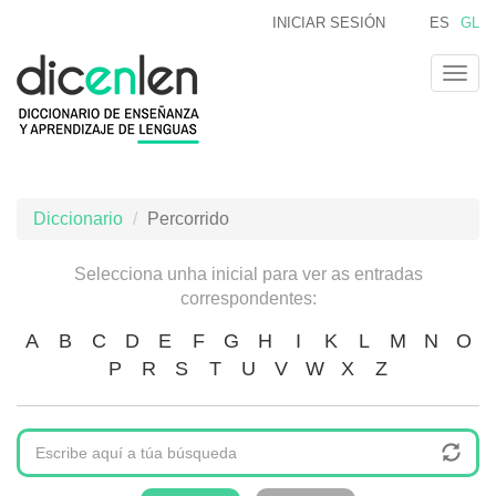
Ir
INICIAR SESIÓN
ES
GL
o
contido
Togg
principal
navig
Diccionario
Percorrido
Selecciona unha inicial para ver as entradas
correspondentes:
A
B
C
D
E
F
G
H
I
K
L
M
N
O
P
R
S
T
U
V
W
X
Z