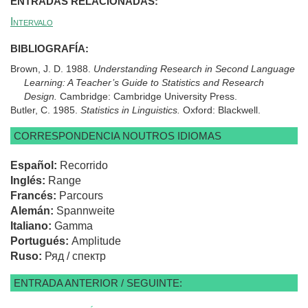
ENTRADAS RELACIONADAS:
Intervalo
BIBLIOGRAFÍA:
Brown, J. D. 1988.
Understanding Research in Second Language
Learning: A Teacher’s Guide to Statistics and Research
Design.
Cambridge: Cambridge University Press.
Butler, C. 1985.
Statistics in Linguistics.
Oxford: Blackwell.
CORRESPONDENCIA NOUTROS IDIOMAS
Español:
Recorrido
Inglés:
Range
Francés:
Parcours
Alemán:
Spannweite
Italiano:
Gamma
Portugués:
Amplitude
Ruso:
Ряд / спектр
ENTRADA ANTERIOR / SEGUINTE: