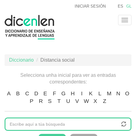
Ir
INICIAR SESIÓN
ES
GL
o
contido
Togg
principal
navig
Diccionario
Distancia social
Selecciona unha inicial para ver as entradas
correspondentes:
A
B
C
D
E
F
G
H
I
K
L
M
N
O
P
R
S
T
U
V
W
X
Z