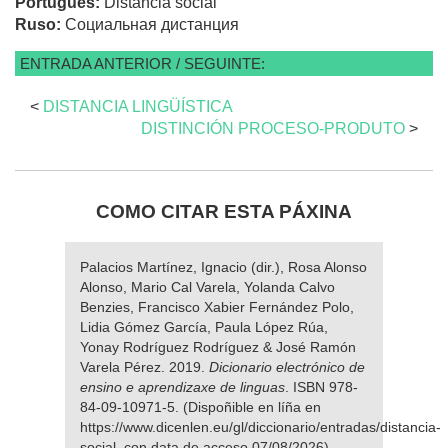
Portugués:
Distância social
Ruso:
Социальная дистанция
ENTRADA ANTERIOR / SEGUINTE:
<
DISTANCIA LINGÜÍSTICA
DISTINCIÓN PROCESO-PRODUTO
>
COMO CITAR ESTA PÁXINA
Palacios Martínez, Ignacio (dir.), Rosa Alonso
Alonso, Mario Cal Varela, Yolanda Calvo
Benzies, Francisco Xabier Fernández Polo,
Lidia Gómez García, Paula López Rúa,
Yonay Rodríguez Rodríguez & José Ramón
Varela Pérez. 2019.
Dicionario electrónico de
ensino e aprendizaxe de linguas
. ISBN 978-
84-09-10971-5. (Dispoñible en líña en
https://www.dicenlen.eu/gl/diccionario/entradas/distancia-
social, con data de acceso 07/08/2026).