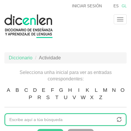
Ir
INICIAR SESIÓN
ES
GL
o
contido
Togg
principal
navig
Diccionario
Actividade
Selecciona unha inicial para ver as entradas
correspondentes:
A
B
C
D
E
F
G
H
I
K
L
M
N
O
P
R
S
T
U
V
W
X
Z