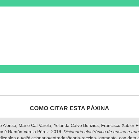
COMO CITAR ESTA PÁXINA
nso Alonso, Mario Cal Varela, Yolanda Calvo Benzies, Francisco Xabier
José Ramón Varela Pérez. 2019.
Dicionario electrónico de ensino e ap
dicenlen.eu/gl/diccionario/entradas/teoria-reccion-ligamento, con data