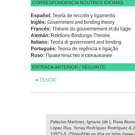
CORRESPONDENCIA NOUTROS IDIOMAS
Español:
Teoría de rección y ligamento
Inglés:
Government and binding theory
Francés:
Théorie du gouvernement et du liage
Alemán:
Rektions-Bindungs-Theorie
Italiano:
Teoria di government and binding
Portugués:
Teoria de regência e ligação
Ruso:
Правительство и связывание
ENTRADA ANTERIOR / SEGUINTE:
<
TENOR
Palacios Martínez, Ignacio (dir.), Rosa Alo
López Rúa, Yonay Rodríguez Rodríguez & 
10971-5. (Dispoñible en líña en https://www.