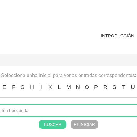
INTRODUCCIÓN
Selecciona unha inicial para ver as entradas correspondentes:
E
F
G
H
I
K
L
M
N
O
P
R
S
T
U