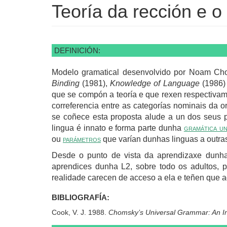
Teoría da rección e o
DEFINICIÓN:
Modelo gramatical desenvolvido por Noam Choms
Binding
(1981),
Knowledge of Language
(1986)
que se compón a teoría e que rexen respectivam
correferencia entre as categorías nominais da o
se coñece esta proposta alude a un dos seus p
lingua é innato e forma parte dunha
gramática un
ou
parámetros
que varían dunhas linguas a outras
Desde o punto de vista da aprendizaxe dunha 
aprendices dunha L2, sobre todo os adultos, p
realidade carecen de acceso a ela e teñen que a
BIBLIOGRAFÍA:
Cook, V. J. 1988.
Chomsky’s Universal Grammar: An In