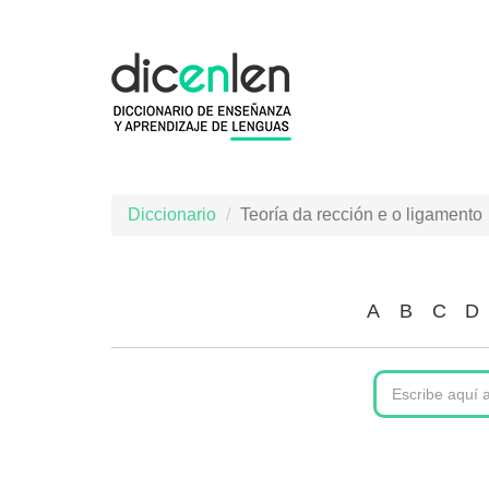
Ir
o
contido
principal
Diccionario
Teoría da rección e o ligamento
A
B
C
D