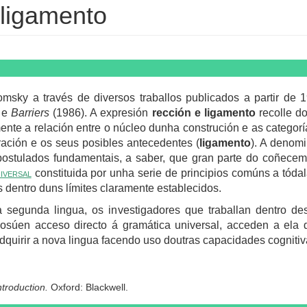
 ligamento
ky a través de diversos traballos publicados a partir de 1
 e
Barriers
(1986). A expresión
rección e ligamento
recolle do
ente a relación entre o núcleo dunha construción e as categor
ración e os seus posibles antecedentes (
ligamento
). A denom
ostulados fundamentais, a saber, que gran parte do coñecem
iversal
constituida por unha serie de principios comúns a tóda
 dentro duns límites claramente establecidos.
segunda lingua, os investigadores que traballan dentro d
osúen acceso directo á gramática universal, acceden a ela d
dquirir a nova lingua facendo uso doutras capacidades cognitiv
troduction.
Oxford: Blackwell.