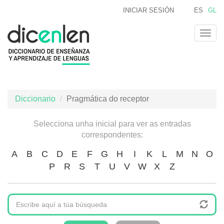
Ir
INICIAR SESIÓN
ES
GL
o
contido
Togg
principal
navig
Diccionario
Pragmática do receptor
Selecciona unha inicial para ver as entradas
correspondentes:
A
B
C
D
E
F
G
H
I
K
L
M
N
O
P
R
S
T
U
V
W
X
Z