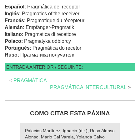
Español:
Pragmática del receptor
Inglés:
Pragmatics of the receiver
Francés:
Pragmatique du récepteur
Alemán:
Empfänger-Pragmatik
Italiano:
Pragmatica di recettore
Polaco:
Pragmatyka odbiorcy
Portugués:
Pragmática do recetor
Ruso:
Прагматика получателя
ENTRADA ANTERIOR / SEGUINTE:
<
PRAGMÁTICA
PRAGMÁTICA INTERCULTURAL
>
COMO CITAR ESTA PÁXINA
Palacios Martínez, Ignacio (dir.), Rosa Alonso
Alonso, Mario Cal Varela, Yolanda Calvo