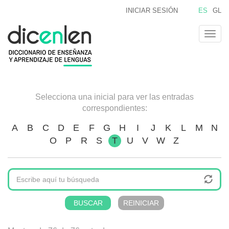
Pasar
INICIAR SESIÓN
ES
GL
al
contenido
Togg
principal
navig
Selecciona una inicial para ver las entradas
correspondientes:
A
B
C
D
E
F
G
H
I
J
K
L
M
N
O
P
R
S
T
U
V
W
Z