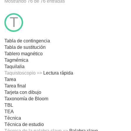
Mostrando 76 de 76 entradas
T
Tabla de contingencia
Tabla de sustitución
Tablero magnético
Tagmémica
Taquilalia
Taquistoscopio =>
Lectura rápida
Tarea
Tarea final
Tarjeta con dibujo
Taxonomía de Bloom
TBL
TEA
Técnica
Técnica de estudio
Técnica de la palabra clave =>
Palabra clave