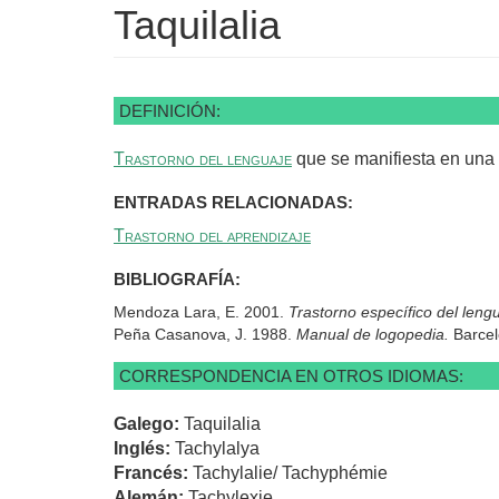
Taquilalia
DEFINICIÓN:
Trastorno del lenguaje
que se manifiesta en una a
ENTRADAS RELACIONADAS:
Trastorno del aprendizaje
BIBLIOGRAFÍA:
Mendoza Lara, E. 2001.
Trastorno específico del leng
Peña Casanova, J. 1988.
Manual de logopedia.
Barce
CORRESPONDENCIA EN OTROS IDIOMAS:
Galego:
Taquilalia
Inglés:
Tachylalya
Francés:
Tachylalie/ Tachyphémie
Alemán:
Tachylexie