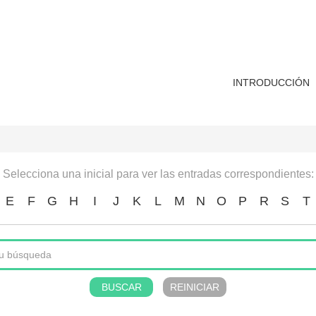
INTRODUCCIÓN
Selecciona una inicial para ver las entradas correspondientes:
E
F
G
H
I
J
K
L
M
N
O
P
R
S
T