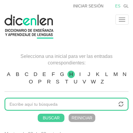
Pasar
INICIAR SESIÓN
ES
GL
al
contenido
Togg
principal
navig
Selecciona una inicial para ver las entradas
correspondientes:
A
B
C
D
E
F
G
H
I
J
K
L
M
N
O
P
R
S
T
U
V
W
Z