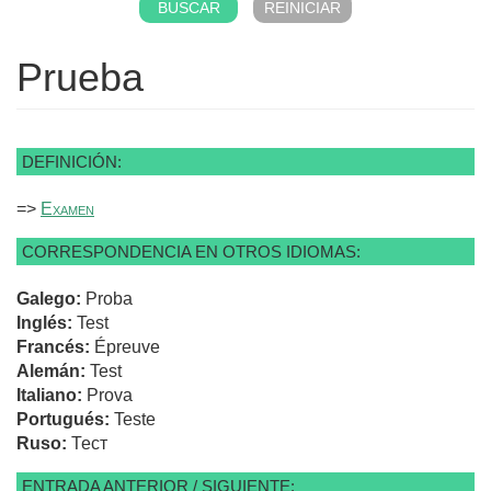
Prueba
DEFINICIÓN:
=>
Examen
CORRESPONDENCIA EN OTROS IDIOMAS:
Galego:
Proba
Inglés:
Test
Francés:
Épreuve
Alemán:
Test
Italiano:
Prova
Portugués:
Teste
Ruso:
Тест
ENTRADA ANTERIOR / SIGUIENTE: