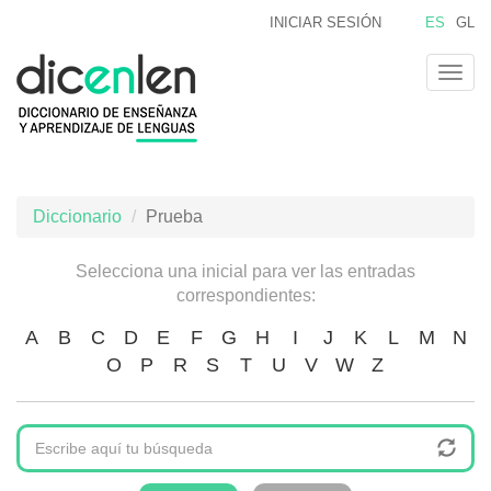
Pasar
INICIAR SESIÓN
ES
GL
al
contenido
Togg
principal
navig
Diccionario
Prueba
Selecciona una inicial para ver las entradas
correspondientes:
A
B
C
D
E
F
G
H
I
J
K
L
M
N
O
P
R
S
T
U
V
W
Z