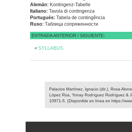
Alemán:
Kontingenz-Tabelle
Italiano:
Tavola di contingenza
Portugués:
Tabela de contingência
Ruso:
Таблица сопряженности
ENTRADA ANTERIOR / SIGUIENTE:
<
SYLLABUS
Palacios Martínez, Ignacio (dir.), Rosa Alo
López Rúa, Yonay Rodríguez Rodríguez & J
10971-5. (Disponible en línea en https://ww