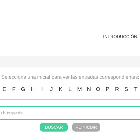
INTRODUCCIÓN
Selecciona una inicial para ver las entradas correspondientes:
E
F
G
H
I
J
K
L
M
N
O
P
R
S
T