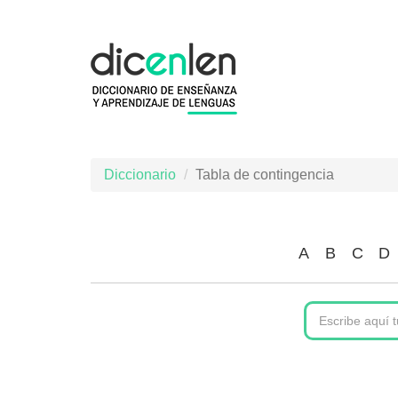
Pasar
al
contenido
principal
Diccionario
Tabla de contingencia
A
B
C
D