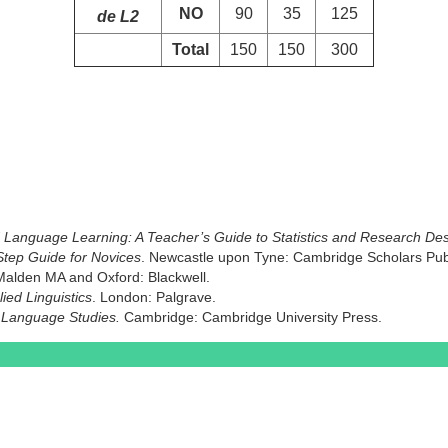
NO
90
35
125
de L2
Total
150
150
300
Language Learning: A Teacher’s Guide to Statistics and Research Des
-Step Guide for Novices
. Newcastle upon Tyne: Cambridge Scholars Pub
Malden MA and Oxford: Blackwell.
lied Linguistics
. London: Palgrave.
in Language Studies.
Cambridge: Cambridge University Press.