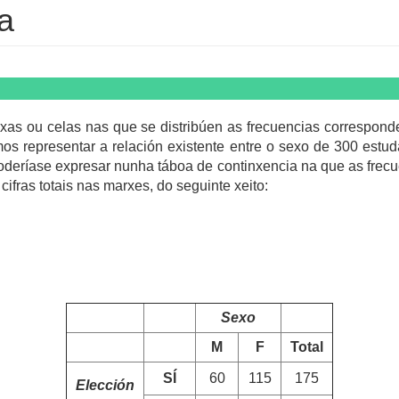
a
xas ou celas nas que se distribúen as frecuencias correspon
os representar a relación existente entre o sexo de 300 estud
poderíase expresar nunha táboa de continxencia na que as frecu
ifras totais nas marxes, do seguinte xeito:
Sexo
M
F
Total
SÍ
60
115
175
Elección