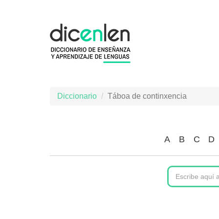
Ir
o
contido
principal
Diccionario
Táboa de continxencia
A
B
C
D