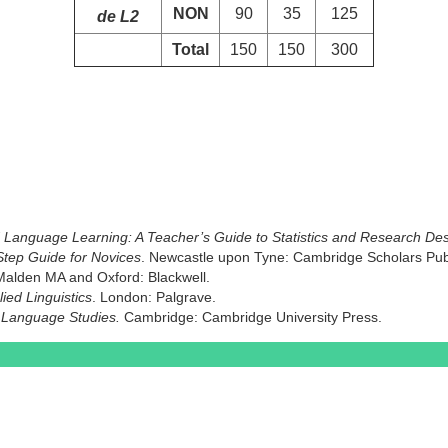
NON
90
35
125
de L2
Total
150
150
300
Language Learning: A Teacher’s Guide to Statistics and Research Des
-Step Guide for Novices
. Newcastle upon Tyne: Cambridge Scholars Pub
Malden MA and Oxford: Blackwell.
lied Linguistics
. London: Palgrave.
in Language Studies.
Cambridge: Cambridge University Press.