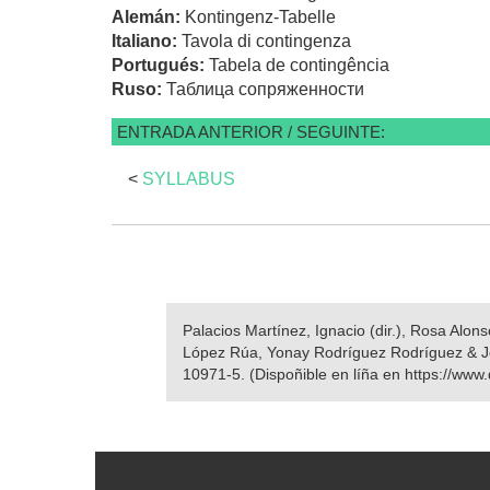
Alemán:
Kontingenz-Tabelle
Italiano:
Tavola di contingenza
Portugués:
Tabela de contingência
Ruso:
Таблица сопряженности
ENTRADA ANTERIOR / SEGUINTE:
<
SYLLABUS
Palacios Martínez, Ignacio (dir.), Rosa Alo
López Rúa, Yonay Rodríguez Rodríguez & 
10971-5. (Dispoñible en líña en https://www