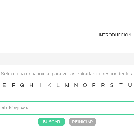
INTRODUCCIÓN
Selecciona unha inicial para ver as entradas correspondentes:
E
F
G
H
I
K
L
M
N
O
P
R
S
T
U