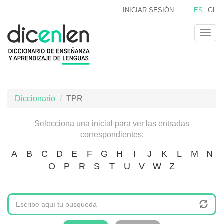
Pasar
INICIAR SESIÓN
ES
GL
al
contenido
Togg
principal
navig
Diccionario
TPR
Selecciona una inicial para ver las entradas
correspondientes:
A
B
C
D
E
F
G
H
I
J
K
L
M
N
O
P
R
S
T
U
V
W
Z