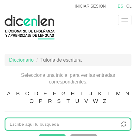
Pasar
INICIAR SESIÓN
ES
GL
al
contenido
Togg
principal
navig
Diccionario
Tutoría de escritura
Selecciona una inicial para ver las entradas
correspondientes:
A
B
C
D
E
F
G
H
I
J
K
L
M
N
O
P
R
S
T
U
V
W
Z