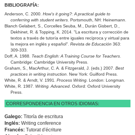
BIBLIOGRAFÍA:
Anderson, C. 2000.
How's it going?: A practical guide to
conferring with student writers
. Portsmouth, NH: Heinemann.
Blanch Gelabert, S., Corcelles Seuba, M., Durán Gisbert, D.,
Dekhinet, R. & Topping, K. 2014. "La escritura y corrección de
textos a través de tutoría entre iguales recíproca y virtual para
la mejora en inglés y español".
Revista de Educación
363:
309-333.
Doff, A. 1988.
Teach English: A Training Course for Teachers
.
Cambridge: Cambridge University Press.
Graham, S., MacArthur, C. A. & Fitzgerald, J. (eds.) 2007.
Best
practices in writing instruction
. New York: Guilford Press.
White, R. & Arndt, V. 1991.
Process Writing
. London: Longman.
White, R. 1987
. Writing. Advanced
. Oxford: Oxford University
Press.
CORRESPONDENCIA EN OTROS IDIOMAS:
Galego:
Titoría de escritura
Inglés:
Writing conference
Francés:
Tutorat d'écriture