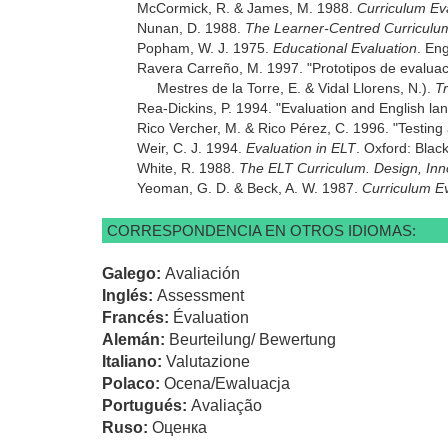
McCormick, R. & James, M. 1988.
Curriculum Eva
Nunan, D. 1988.
The Learner-Centred Curriculu
Popham, W. J. 1975.
Educational Evaluation
. Eng
Ravera Carreño, M. 1997. "Prototipos de evaluaci
Mestres de la Torre, E. & Vidal Llorens, N.).
T
Rea-Dickins, P. 1994. "Evaluation and English l
Rico Vercher, M. & Rico Pérez, C. 1996. "Testing
Weir, C. J. 1994.
Evaluation in ELT
. Oxford: Black
White, R. 1988.
The ELT Curriculum. Design, In
Yeoman, G. D. & Beck, A. W. 1987.
Curriculum E
CORRESPONDENCIA EN OTROS IDIOMAS:
Galego:
Avaliación
Inglés:
Assessment
Francés:
Évaluation
Alemán:
Beurteilung/ Bewertung
Italiano:
Valutazione
Polaco:
Ocena/Ewaluacja
Portugués:
Avaliação
Ruso:
Оценка