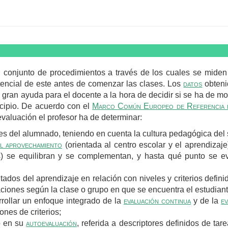
l conjunto de procedimientos a través de los cuales se miden
otencial de este antes de comenzar las clases. Los
datos
obteni
e gran ayuda para el docente a la hora de decidir si se ha de mod
incipio. De acuerdo con el
Marco Común Europeo de Referencia par
evaluación el profesor ha de determinar:
s del alumnado, teniendo en cuenta la cultura pedagógica del 
el aprovechamiento
(orientada al centro escolar y el aprendizaje
s) se equilibran y se complementan, y hasta qué punto se e
ados del aprendizaje en relación con niveles y criterios definid
aciones según la clase o grupo en que se encuentra el estudiant
rollar un enfoque integrado de la
evaluación continua
y de la
e
ones de criterios;
o en su
autoevaluación
, referida a descriptores definidos de tar