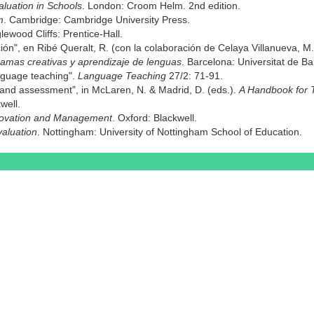
luation in Schools
. London: Croom Helm. 2nd edition.
m
. Cambridge: Cambridge University Press.
lewood Cliffs: Prentice-Hall.
ón", en Ribé Queralt, R. (con la colaboración de Celaya Villanueva, M.
ramas creativas y aprendizaje de lenguas
. Barcelona: Universitat de B
anguage teaching".
Language Teaching
27/2: 71-91.
 and assessment", in McLaren, N. & Madrid, D. (eds.).
A Handbook for
well.
novation and Management
. Oxford: Blackwell.
valuation
. Nottingham: University of Nottingham School of Education.