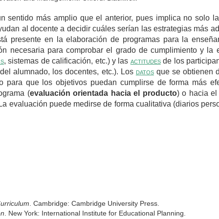
n sentido más amplio que el anterior, pues implica no solo la 
yudan al docente a decidir cuáles serían las estrategias más 
está presente en la elaboración de programas para la enseña
ción necesaria para comprobar el grado de cumplimiento y la 
os
, sistemas de calificación, etc.) y las
actitudes
de los participan
 del alumnado, los docentes, etc.). Los
datos
que se obtienen d
ado para que los objetivos puedan cumplirse de forma más ef
rograma (
evaluación orientada hacia el producto
) o hacia e
 La evaluación puede medirse de forma cualitativa (diarios per
urriculum
. Cambridge: Cambridge University Press.
on
. New York: International Institute for Educational Planning.