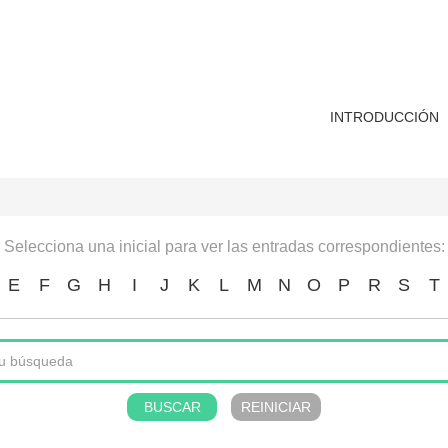
INTRODUCCIÓN
Selecciona una inicial para ver las entradas correspondientes:
E
F
G
H
I
J
K
L
M
N
O
P
R
S
T