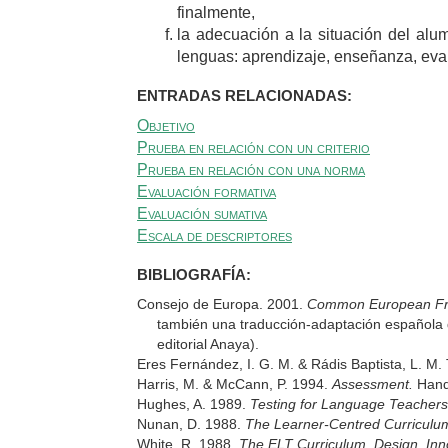
finalmente,
la adecuación a la situación del al
lenguas: aprendizaje, enseñanza, eva
ENTRADAS RELACIONADAS:
Objetivo
Prueba en relación con un criterio
Prueba en relación con una norma
Evaluación formativa
Evaluación sumativa
Escala de descriptores
BIBLIOGRAFÍA:
Consejo de Europa. 2001.
Common European Fra
también una traducción-adaptación española de
editorial Anaya).
Eres Fernández, I. G. M. & Rádis Baptista, L. M.
Harris, M. & McCann, P. 1994.
Assessment.
Hand
Hughes, A. 1989.
Testing for Language Teachers
Nunan, D. 1988.
The Learner-Centred Curriculu
White, R. 1988.
The ELT Curriculum. Design, In