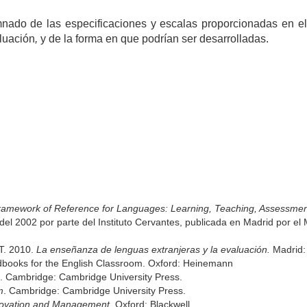
umnado de las especificaciones y escalas proporcionadas en
luación
,
y de la forma en que podrían ser desarrolladas.
mework of Reference for Languages: Learning, Teaching, Assessmen
l 2002 por parte del Instituto Cervantes, publicada en Madrid por el M
 T. 2010.
La enseñanza de lenguas extranjeras y la evaluación.
Madrid:
books for the English Classroom. Oxford: Heinemann
. Cambridge: Cambridge University Press.
m
. Cambridge: Cambridge University Press.
novation and Management
. Oxford: Blackwell.