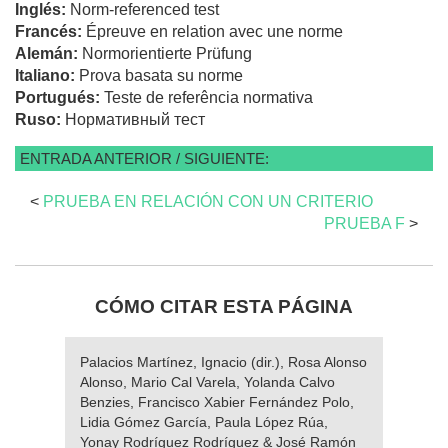
Inglés:
Norm-referenced test
Francés:
Épreuve en relation avec une norme
Alemán:
Normorientierte Prüfung
Italiano:
Prova basata su norme
Portugués:
Teste de referência normativa
Ruso:
Нормативный тест
ENTRADA ANTERIOR / SIGUIENTE:
<
PRUEBA EN RELACIÓN CON UN CRITERIO
PRUEBA F
>
CÓMO CITAR ESTA PÁGINA
Palacios Martínez, Ignacio (dir.), Rosa Alonso
Alonso, Mario Cal Varela, Yolanda Calvo
Benzies, Francisco Xabier Fernández Polo,
Lidia Gómez García, Paula López Rúa,
Yonay Rodríguez Rodríguez & José Ramón