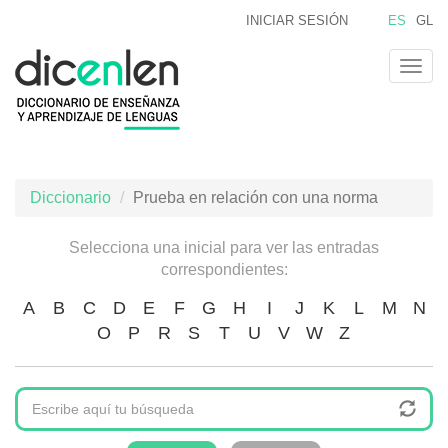
Pasar
INICIAR SESIÓN
ES
GL
al
contenido
Togg
principal
navig
Diccionario
Prueba en relación con una norma
Selecciona una inicial para ver las entradas
correspondientes:
A
B
C
D
E
F
G
H
I
J
K
L
M
N
O
P
R
S
T
U
V
W
Z