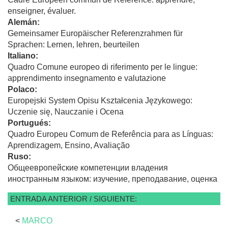
enseigner, évaluer.
Alemán:
Gemeinsamer Europäischer Referenzrahmen für
Sprachen: Lernen, lehren, beurteilen
Italiano:
Quadro Comune europeo di riferimento per le lingue:
apprendimento insegnamento e valutazione
Polaco:
Europejski System Opisu Kształcenia Językowego:
Uczenie się, Nauczanie i Ocena
Portugués:
Quadro Europeu Comum de Referência para as Línguas:
Aprendizagem, Ensino, Avaliação
Ruso:
Общеевропейские компетенции владения
иностранным языком: изучение, преподавание, оценка
ENTRADA ANTERIOR / SIGUIENTE:
<
MARCO