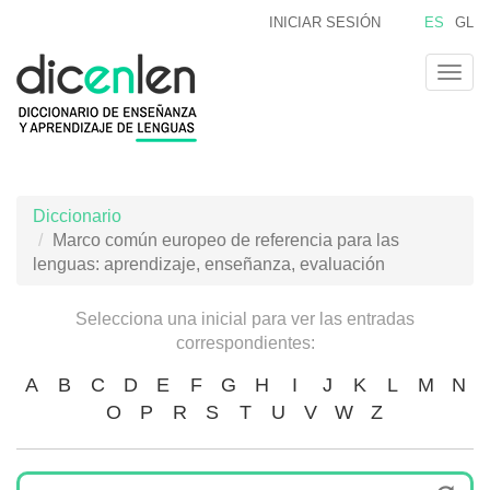
Pasar
INICIAR SESIÓN
ES
GL
al
contenido
Togg
principal
navig
Diccionario
Marco común europeo de referencia para las
lenguas: aprendizaje, enseñanza, evaluación
Selecciona una inicial para ver las entradas
correspondientes:
A
B
C
D
E
F
G
H
I
J
K
L
M
N
O
P
R
S
T
U
V
W
Z