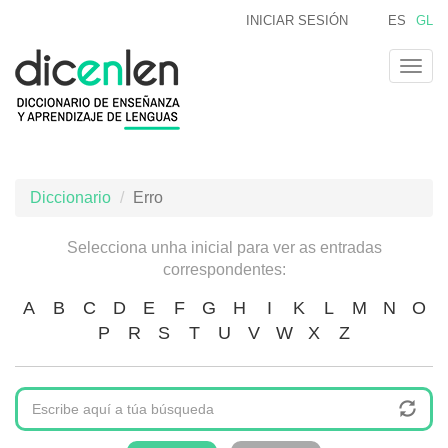
Ir
INICIAR SESIÓN
ES
GL
o
contido
Togg
principal
navig
Diccionario
Erro
Selecciona unha inicial para ver as entradas
correspondentes:
A
B
C
D
E
F
G
H
I
K
L
M
N
O
P
R
S
T
U
V
W
X
Z