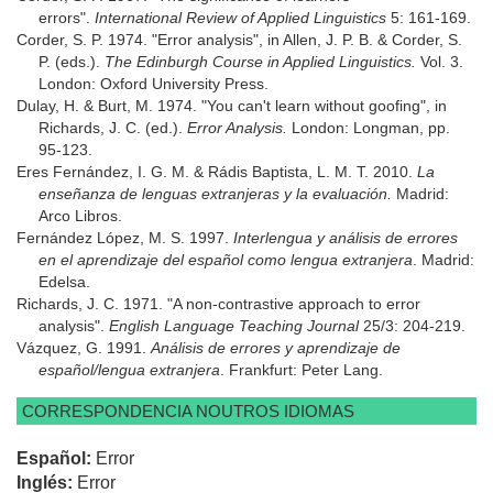
errors".
International Review of Applied Linguistics
5: 161-169.
Corder, S. P. 1974. "Error analysis", in
Allen, J. P. B. & Corder, S.
P. (eds.).
The Edinburgh Course in Applied Linguistics.
Vol. 3.
London: Oxford University Press.
Dulay, H. & Burt, M. 1974. "You can't learn without goofing", in
Richards, J. C. (ed.).
Error Analysis.
London: Longman, pp.
95-123.
Eres Fernández, I. G. M. & Rádis Baptista, L. M. T. 2010.
La
enseñanza de lenguas extranjeras y la evaluación.
Madrid:
Arco Libros.
Fernández López, M. S. 1997.
Interlengua y análisis de errores
en el aprendizaje del español como lengua extranjera
. Madrid:
Edelsa.
Richards, J. C. 1971. "A non-contrastive approach to error
analysis".
English Language Teaching Journal
25/3: 204-219.
Vázquez, G. 1991.
Análisis de errores y aprendizaje de
español/lengua extranjera
. Frankfurt: Peter Lang.
CORRESPONDENCIA NOUTROS IDIOMAS
Español:
Error
Inglés:
Error