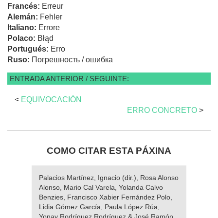
Francés:
Erreur
Alemán:
Fehler
Italiano:
Errore
Polaco:
Błąd
Portugués:
Erro
Ruso:
Погрешность / ошибка
ENTRADA ANTERIOR / SEGUINTE:
<
EQUIVOCACIÓN
ERRO CONCRETO
>
COMO CITAR ESTA PÁXINA
Palacios Martínez, Ignacio (dir.), Rosa Alonso
Alonso, Mario Cal Varela, Yolanda Calvo
Benzies, Francisco Xabier Fernández Polo,
Lidia Gómez García, Paula López Rúa,
Yonay Rodríguez Rodríguez & José Ramón