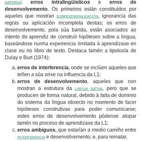
materna
:
erros intralingüísticos
e
erros de
desenvolvemento
. Os primeiros están constituídos por
aqueles que mostran
sobrexeneralización
, ignorancia das
regras ou aplicación incompleta destas; os erros de
desenvolvemento, pola súa banda, están asociados ao
intento do aprendiz de construír hipóteses sobre a lingua,
baseándose nunha experiencia limitada á aprendizaxe en
clase ou no libro de texto. Destaca tamén a tipoloxía de
Dulay e Burt (1974):
erros de interferencia
, onde se inclúen aqueles que
teñen a súa orixe na influencia da L1;
erros de desenvolvemento
, aqueles que non
mostran a estrutura da
lingua nativa
, pero que se
producen de forma natural, debido á falta de dominio
do sistema da lingua obxecto no momento de facer
hipóteses construtivas para poder comunicarse;
estes erros de desenvolvemento pódense atopar
tamén no proceso de aprendizaxe da L1;
erros ambiguos,
que estarían a medio camiño entre
interferencia
e desenvolvemento; e, para rematar,