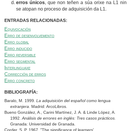
erros únicos
, que non teñen a súa orixe na L1 nin
se atopan no proceso de adquisición da L1.
ENTRADAS RELACIONADAS:
Equivocación
Erro de desenvolvemento
Erro global
Erro inducido
Erro reversible
Erro segmental
Interlinguaxe
Corrección de erros
Erro concreto
BIBLIOGRAFÍA:
Baralo, M. 1999.
La adquisición del español como lengua
extranjera
. Madrid: ArcoLibros.
Bueno González, A., Carini Martínez, J. A. & Linde López, A.
1992.
Análisis de errores en inglés: Tres casos prácticos.
Granada: Universidad de Granada.
Corder, S. P. 1967. "The significance of learners'