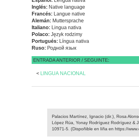
Español:
Lengua nativa
Inglés:
Native language
Francés:
Langue native
Alemán:
Muttersprache
Italiano:
Lingua nativa
Polaco:
Język rodzimy
Portugués:
Língua nativa
Ruso:
Родной язык
ENTRADA ANTERIOR / SEGUINTE:
<
LINGUA NACIONAL
Palacios Martínez, Ignacio (dir.), Rosa Alo
López Rúa, Yonay Rodríguez Rodríguez & 
10971-5. (Dispoñible en líña en https://www.