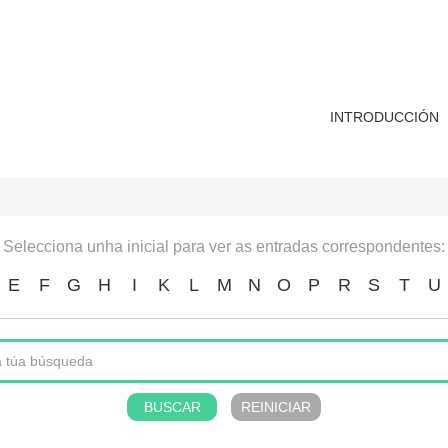
INTRODUCCIÓN
Selecciona unha inicial para ver as entradas correspondentes:
E
F
G
H
I
K
L
M
N
O
P
R
S
T
U