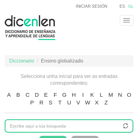
Ir
INICIAR SESIÓN
ES
GL
o
contido
Togg
principal
navig
Diccionario
Ensino globalizado
Selecciona unha inicial para ver as entradas
correspondentes:
A
B
C
D
E
F
G
H
I
K
L
M
N
O
P
R
S
T
U
V
W
X
Z