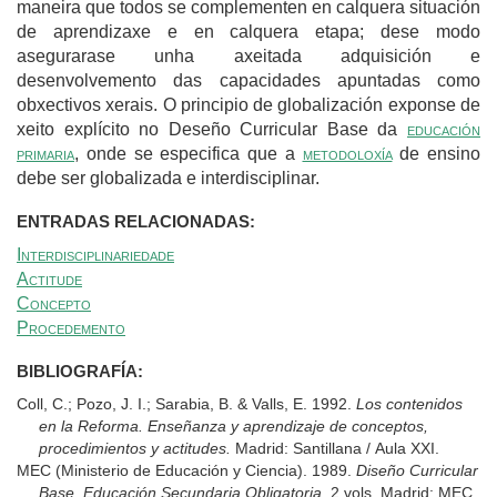
maneira que todos se complementen en calquera situación
de aprendizaxe e en calquera etapa; dese modo
asegurarase unha axeitada adquisición e
desenvolvemento das capacidades apuntadas como
obxectivos xerais. O principio de globalización exponse de
xeito explícito no Deseño Curricular Base da
educación
primaria
, onde se especifica que a
metodoloxía
de ensino
debe ser globalizada e interdisciplinar.
ENTRADAS RELACIONADAS:
Interdisciplinariedade
Actitude
Concepto
Procedemento
BIBLIOGRAFÍA:
Coll, C.; Pozo, J. I.; Sarabia, B. & Valls, E. 1992.
Los contenidos
en la Reforma. Enseñanza y aprendizaje de conceptos,
procedimientos y actitudes.
Madrid: Santillana / Aula XXI.
MEC (Ministerio de Educación y Ciencia). 1989.
Diseño Curricular
Base. Educación Secundaria Obligatoria.
2 vols. Madrid: MEC.