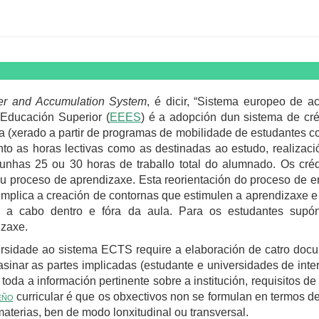
fer and Accumulation System
, é dicir, “Sistema europeo de a
 Educación Superior (
EEES
) é a adopción dun sistema de cré
(xerado a partir de programas de mobilidade de estudantes co
anto as horas lectivas como as destinadas ao estudo, realizac
unhas 25 ou 30 horas de traballo total do alumnado. Os c
u proceso de aprendizaxe. Esta reorientación do proceso de 
implica a creación de contornas que estimulen a aprendizaxe e
a a cabo dentro e fóra da aula. Para os estudantes sup
izaxe.
sidade ao sistema ECTS require a elaboración de catro docum
sinar as partes implicadas (estudante e universidades de inter
toda a información pertinente sobre a institución, requisitos de
eño
curricular é que os obxectivos non se formulan en termos d
aterias, ben de modo lonxitudinal ou transversal.