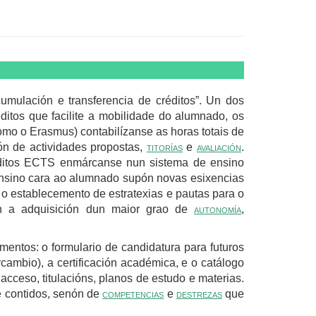
cumulación e transferencia de créditos”. Un dos
ditos que facilite a mobilidade do alumnado, os
mo o Erasmus) contabilízanse as horas totais de
ión de actividades propostas,
titorías
e
avaliación
.
réditos ECTS enmárcanse nun sistema de ensino
ensino cara ao alumnado supón novas esixencias
 o establecemento de estratexias e pautas para o
ón a adquisición dun maior grao de
autonomía
,
entos: o formulario de candidatura para futuros
cambio), a certificación académica, e o catálogo
 acceso, titulacións, planos de estudo e materias.
e contidos, senón de
competencias
e
destrezas
que