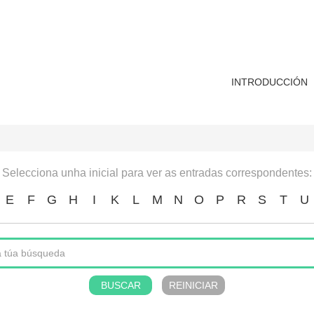
INTRODUCCIÓN
Selecciona unha inicial para ver as entradas correspondentes:
E
F
G
H
I
K
L
M
N
O
P
R
S
T
U