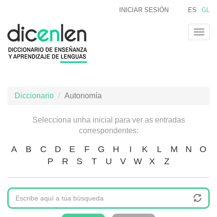
Ir
INICIAR SESIÓN
ES
GL
o
contido
Togg
principal
navig
Diccionario
Autonomía
Selecciona unha inicial para ver as entradas
correspondentes:
A
B
C
D
E
F
G
H
I
K
L
M
N
O
P
R
S
T
U
V
W
X
Z