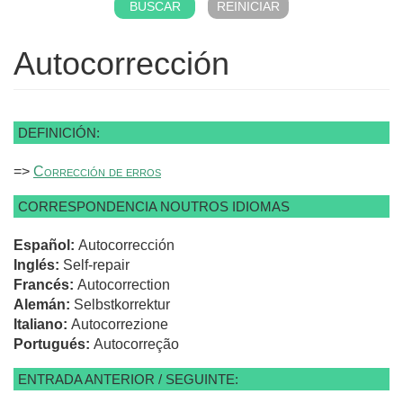
Autocorrección
DEFINICIÓN:
=>
Corrección de erros
CORRESPONDENCIA NOUTROS IDIOMAS
Español:
Autocorrección
Inglés:
Self-repair
Francés:
Autocorrection
Alemán:
Selbstkorrektur
Italiano:
Autocorrezione
Portugués:
Autocorreção
ENTRADA ANTERIOR / SEGUINTE: