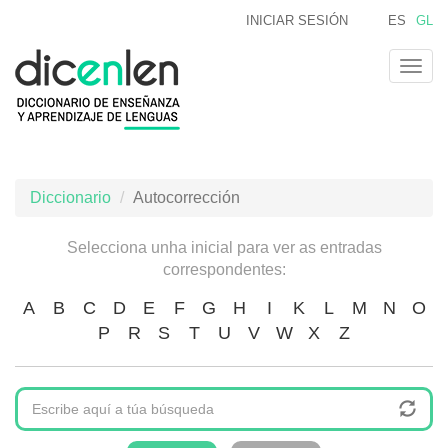
Ir
INICIAR SESIÓN
ES
GL
o
contido
Togg
principal
navig
Diccionario
Autocorrección
Selecciona unha inicial para ver as entradas
correspondentes:
A
B
C
D
E
F
G
H
I
K
L
M
N
O
P
R
S
T
U
V
W
X
Z