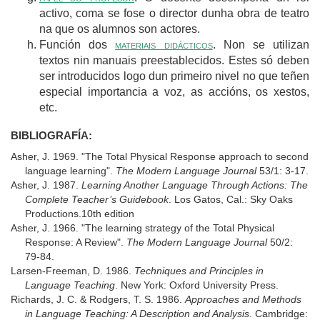
activo, coma se fose o director dunha obra de teatro
na que os alumnos son actores.
Función dos
materiais didácticos
. Non se utilizan
textos nin manuais preestablecidos. Estes só deben
ser introducidos logo dun primeiro nivel no que teñen
especial importancia a voz, as accións, os xestos,
etc.
BIBLIOGRAFÍA:
Asher, J. 1969. "The Total Physical Response approach to second
language learning".
The Modern Language Journal
53/1: 3-17.
Asher, J. 1987.
Learning Another Language Through Actions: The
Complete Teacher’s Guidebook
. Los Gatos, Cal.: Sky Oaks
Productions.10th edition
Asher, J. 1966. "The learning strategy of the Total Physical
Response: A Review".
The Modern Language Journal
50/2:
79-84.
Larsen-Freeman, D. 1986.
Techniques and Principles in
Language Teaching
. New York: Oxford University Press.
Richards, J. C. & Rodgers, T. S. 1986.
Approaches and Methods
in Language Teaching: A Description and Analysis
. Cambridge: