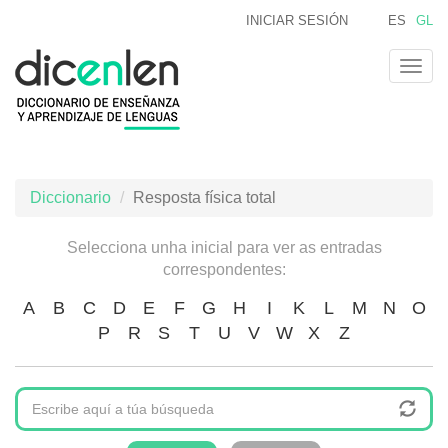
Ir
INICIAR SESIÓN
ES
GL
o
contido
Togg
principal
navig
Diccionario
Resposta física total
Selecciona unha inicial para ver as entradas
correspondentes:
A
B
C
D
E
F
G
H
I
K
L
M
N
O
P
R
S
T
U
V
W
X
Z