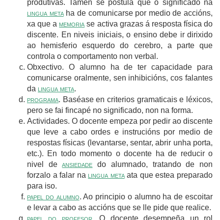
produtivas. Tamén se postula que o significado na
lingua meta
ha de comunicarse por medio de accións,
xa que a
memoria
se activa grazas á resposta física do
discente. En niveis iniciais, o ensino debe ir dirixido
ao hemisferio esquerdo do cerebro, a parte que
controla o comportamento non verbal.
Obxectivo. O alumno ha de ter capacidade para
comunicarse oralmente, sen inhibicións, cos falantes
da
lingua meta
.
programa
. Baséase en criterios gramaticais e léxicos,
pero se fai fincapé no significado, non na forma.
Actividades. O docente empeza por pedir ao discente
que leve a cabo ordes e instrucións por medio de
respostas físicas (levantarse, sentar, abrir unha porta,
etc.). En todo momento o docente ha de reducir o
nivel de
ansiedade
do alumnado, tratando de non
forzalo a falar na
lingua meta
ata que estea preparado
para iso.
papel do alumno
. Ao principio o alumno ha de escoitar
e levar a cabo as accións que se lle pide que realice.
papel do profesor
. O docente desempeña un rol