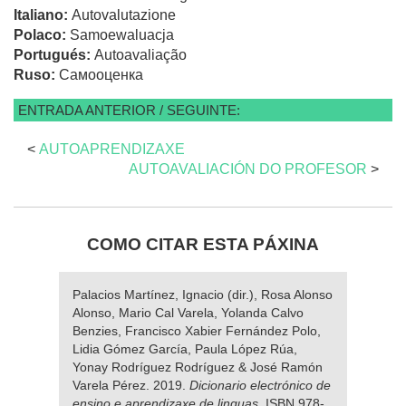
Italiano:
Autovalutazione
Polaco:
Samoewaluacja
Portugués:
Autoavaliação
Ruso:
Самооценка
ENTRADA ANTERIOR / SEGUINTE:
<
AUTOAPRENDIZAXE
AUTOAVALIACIÓN DO PROFESOR
>
COMO CITAR ESTA PÁXINA
Palacios Martínez, Ignacio (dir.), Rosa Alonso
Alonso, Mario Cal Varela, Yolanda Calvo
Benzies, Francisco Xabier Fernández Polo,
Lidia Gómez García, Paula López Rúa,
Yonay Rodríguez Rodríguez & José Ramón
Varela Pérez. 2019.
Dicionario electrónico de
ensino e aprendizaxe de linguas
. ISBN 978-