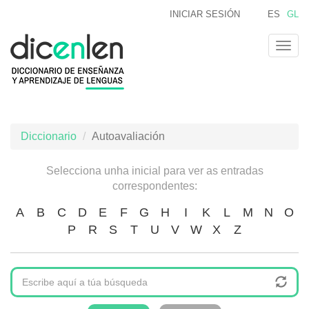
Ir
INICIAR SESIÓN
ES
GL
o
contido
Togg
principal
navig
Diccionario
Autoavaliación
Selecciona unha inicial para ver as entradas
correspondentes:
A
B
C
D
E
F
G
H
I
K
L
M
N
O
P
R
S
T
U
V
W
X
Z