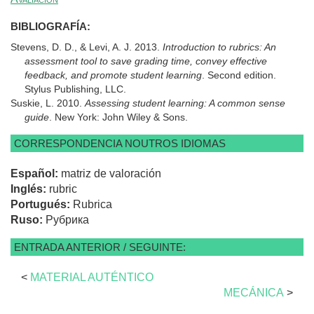
BIBLIOGRAFÍA:
Stevens, D. D., & Levi, A. J. 2013.
Introduction to rubrics: An
assessment tool to save grading time, convey effective
feedback, and promote student learning
. Second edition.
Stylus Publishing, LLC.
Suskie, L. 2010.
Assessing student learning: A common sense
guide
. New York: John Wiley & Sons.
CORRESPONDENCIA NOUTROS IDIOMAS
Español:
matriz de valoración
Inglés:
rubric
Portugués:
Rubrica
Ruso:
Рубрика
ENTRADA ANTERIOR / SEGUINTE:
<
MATERIAL AUTÉNTICO
MECÁNICA
>