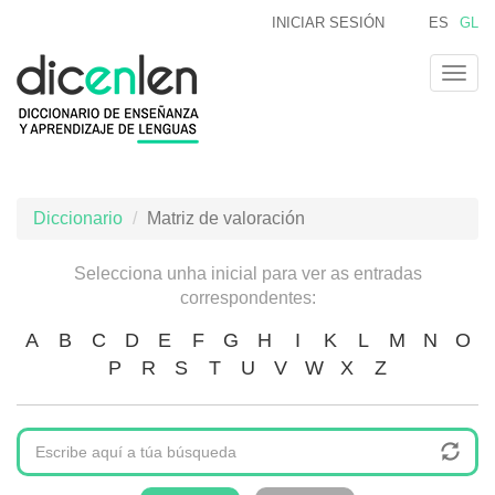
Ir
INICIAR SESIÓN
ES
GL
o
contido
Togg
principal
navig
Diccionario
Matriz de valoración
Selecciona unha inicial para ver as entradas
correspondentes:
A
B
C
D
E
F
G
H
I
K
L
M
N
O
P
R
S
T
U
V
W
X
Z