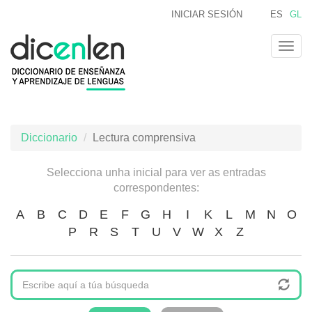
Ir
INICIAR SESIÓN
ES
GL
o
contido
Togg
principal
navig
Diccionario
Lectura comprensiva
Selecciona unha inicial para ver as entradas
correspondentes:
A
B
C
D
E
F
G
H
I
K
L
M
N
O
P
R
S
T
U
V
W
X
Z