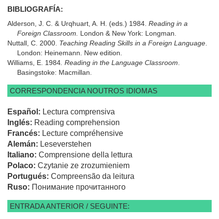
BIBLIOGRAFÍA:
Alderson, J. C. & Urqhuart, A. H. (eds.) 1984.
Reading in a
Foreign Classroom.
London & New York: Longman.
Nuttall, C. 2000.
Teaching Reading Skills in a Foreign Language
.
London: Heinemann. New edition.
Williams, E. 1984
. Reading in the Language Classroom
.
Basingstoke: Macmillan.
CORRESPONDENCIA NOUTROS IDIOMAS
Español:
Lectura comprensiva
Inglés:
Reading comprehension
Francés:
Lecture compréhensive
Alemán:
Leseverstehen
Italiano:
Comprensione della lettura
Polaco:
Czytanie ze zrozumieniem
Portugués:
Compreensão da leitura
Ruso:
Понимание прочитанного
ENTRADA ANTERIOR / SEGUINTE: