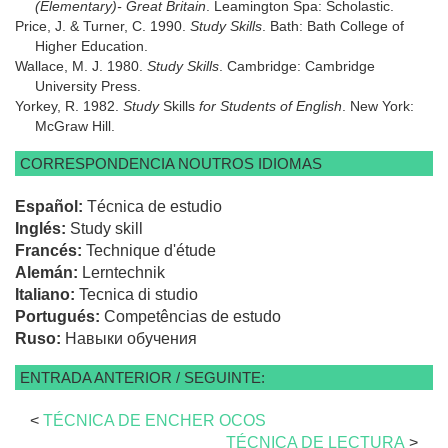
(Elementary)- Great Britain
. Leamington Spa: Scholastic.
Price, J. & Turner, C. 1990.
Study Skills
. Bath: Bath College of
Higher Education.
Wallace, M. J. 1980.
Study Skills
. Cambridge: Cambridge
University Press.
Yorkey, R. 1982.
Study
Skills
for Students of English
. New York:
McGraw Hill.
CORRESPONDENCIA NOUTROS IDIOMAS
Español:
Técnica de estudio
Inglés:
Study skill
Francés:
Technique d'étude
Alemán:
Lerntechnik
Italiano:
Tecnica di studio
Portugués:
Competências de estudo
Ruso:
Навыки обучения
ENTRADA ANTERIOR / SEGUINTE:
<
TÉCNICA DE ENCHER OCOS
TÉCNICA DE LECTURA
>