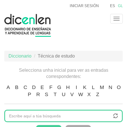
Ir
INICIAR SESIÓN
ES
GL
o
contido
Togg
principal
navig
Diccionario
Técnica de estudo
Selecciona unha inicial para ver as entradas
correspondentes:
A
B
C
D
E
F
G
H
I
K
L
M
N
O
P
R
S
T
U
V
W
X
Z