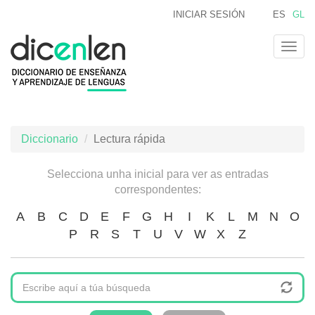
Ir
INICIAR SESIÓN
ES
GL
o
contido
Togg
principal
navig
Diccionario
Lectura rápida
Selecciona unha inicial para ver as entradas
correspondentes:
A
B
C
D
E
F
G
H
I
K
L
M
N
O
P
R
S
T
U
V
W
X
Z