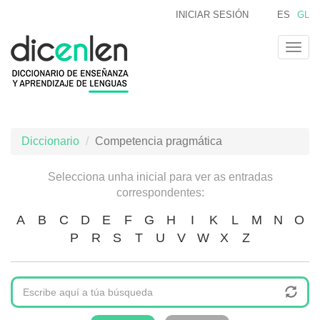
Ir
INICIAR SESIÓN
ES
GL
o
contido
Togg
principal
navig
Diccionario
Competencia pragmática
Selecciona unha inicial para ver as entradas
correspondentes:
A
B
C
D
E
F
G
H
I
K
L
M
N
O
P
R
S
T
U
V
W
X
Z