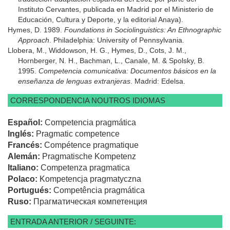
Instituto Cervantes, publicada en Madrid por el Ministerio de
Educación, Cultura y Deporte, y la editorial Anaya).
Hymes, D. 1989.
Foundations in Sociolinguistics: An Ethnographic
Approach
. Philadelphia: University of Pennsylvania.
Llobera, M., Widdowson, H. G., Hymes, D., Cots, J. M.,
Hornberger, N. H., Bachman, L., Canale, M. & Spolsky, B.
1995.
Competencia comunicativa: Documentos básicos en la
enseñanza de lenguas extranjeras
. Madrid: Edelsa.
CORRESPONDENCIA NOUTROS IDIOMAS
Español:
Competencia pragmática
Inglés:
Pragmatic competence
Francés:
Compétence pragmatique
Alemán:
Pragmatische Kompetenz
Italiano:
Competenza pragmatica
Polaco:
Kompetencja pragmatyczna
Portugués:
Competência pragmática
Ruso:
Прагматическая компетенция
ENTRADA ANTERIOR / SEGUINTE: