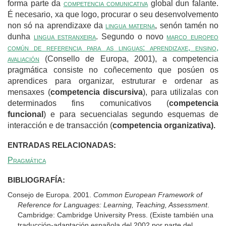
forma parte da
competencia comunicativa
global dun falante.
É necesario, xa que logo, procurar o seu desenvolvemento
non só na aprendizaxe da
lingua materna
, senón tamén no
dunha
lingua estranxeira
. Segundo o novo
marco europeo
común de referencia para as linguas: aprendizaxe, ensino,
avaliación
(Consello de Europa, 2001), a competencia
pragmática consiste no coñecemento que posúen os
aprendices para organizar, estruturar e ordenar as
mensaxes (
competencia discursiva
), para utilizalas con
determinados fins comunicativos (
competencia
funcional
) e para secuencialas segundo esquemas de
interacción e de transacción (
competencia organizativa).
ENTRADAS RELACIONADAS:
Pragmática
BIBLIOGRAFÍA:
Consejo de Europa. 2001.
Common European Framework of
Reference for Languages: Learning, Teaching, Assessment
.
Cambridge: Cambridge University Press. (Existe también una
traducción-adaptación española del 2002 por parte del