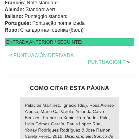
Francés:
Note standard
Alemán:
Standardwert
Italiano:
Punteggio standard
Portugués:
Pontuação normalizada
Ruso:
Стандартная оценка (балл)
ENTRADA ANTERIOR / SEGUINTE:
<
PUNTUACIÓN DERIVADA
PUNTUACIÓN T
>
COMO CITAR ESTA PÁXINA
Palacios Martínez, Ignacio (dir.), Rosa Alonso
Alonso, Mario Cal Varela, Yolanda Calvo
Benzies, Francisco Xabier Fernández Polo,
Lidia Gómez García, Paula López Rúa,
Yonay Rodríguez Rodríguez & José Ramón
Varela Pérez. 2019.
Dicionario electrónico de