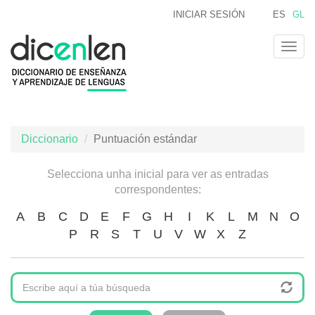
Ir
INICIAR SESIÓN
ES
GL
o
contido
Togg
principal
navig
Diccionario
Puntuación estándar
Selecciona unha inicial para ver as entradas
correspondentes:
A
B
C
D
E
F
G
H
I
K
L
M
N
O
P
R
S
T
U
V
W
X
Z