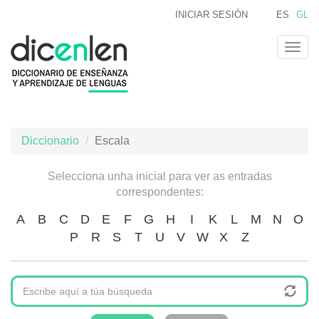
Ir
INICIAR SESIÓN
ES
GL
o
contido
Togg
principal
navig
Diccionario
Escala
Selecciona unha inicial para ver as entradas
correspondentes:
A
B
C
D
E
F
G
H
I
K
L
M
N
O
P
R
S
T
U
V
W
X
Z