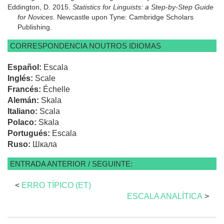
Eddington, D. 2015.
Statistics for Linguists: a Step-by-Step Guide
for Novices
. Newcastle upon Tyne: Cambridge Scholars
Publishing.
CORRESPONDENCIA NOUTROS IDIOMAS
Español:
Escala
Inglés:
Scale
Francés:
Échelle
Alemán:
Skala
Italiano:
Scala
Polaco:
Skala
Portugués:
Escala
Ruso:
Шкала
ENTRADA ANTERIOR / SEGUINTE:
<
ERRO TÍPICO (ET)
ESCALA ANALÍTICA
>