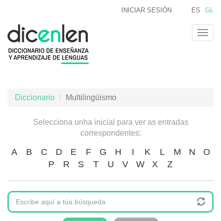
Ir
INICIAR SESIÓN
ES
GL
o
contido
Togg
principal
navig
Diccionario
Multilingüismo
Selecciona unha inicial para ver as entradas
correspondentes:
A
B
C
D
E
F
G
H
I
K
L
M
N
O
P
R
S
T
U
V
W
X
Z