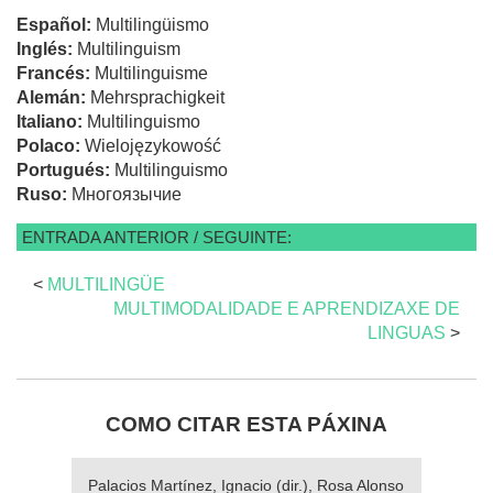
Español:
Multilingüismo
Inglés:
Multilinguism
Francés:
Multilinguisme
Alemán:
Mehrsprachigkeit
Italiano:
Multilinguismo
Polaco:
Wielojęzykowość
Portugués:
Multilinguismo
Ruso:
Многоязычие
ENTRADA ANTERIOR / SEGUINTE:
<
MULTILINGÜE
MULTIMODALIDADE E APRENDIZAXE DE
LINGUAS
>
COMO CITAR ESTA PÁXINA
Palacios Martínez, Ignacio (dir.), Rosa Alonso