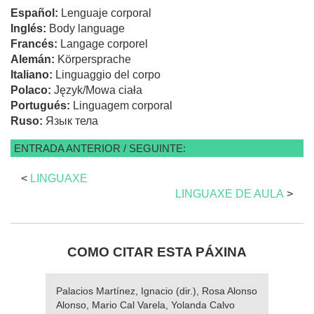
Español:
Lenguaje corporal
Inglés:
Body language
Francés:
Langage corporel
Alemán:
Körpersprache
Italiano:
Linguaggio del corpo
Polaco:
Język/Mowa ciała
Portugués:
Linguagem corporal
Ruso:
Язык тела
ENTRADA ANTERIOR / SEGUINTE:
<
LINGUAXE
LINGUAXE DE AULA
>
COMO CITAR ESTA PÁXINA
Palacios Martínez, Ignacio (dir.), Rosa Alonso
Alonso, Mario Cal Varela, Yolanda Calvo