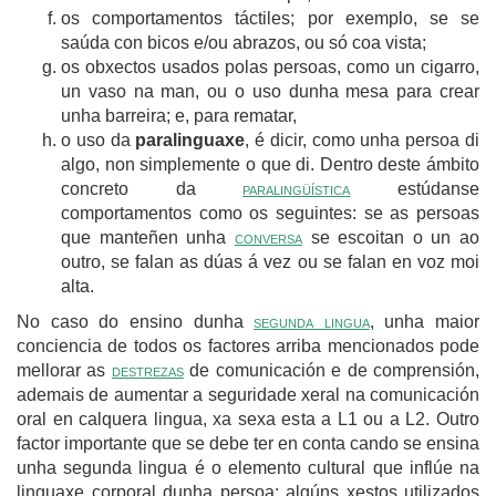
os comportamentos táctiles; por exemplo, se se
saúda con bicos e/ou abrazos, ou só coa vista;
os obxectos usados polas persoas, como un cigarro,
un vaso na man, ou o uso dunha mesa para crear
unha barreira; e, para rematar,
o uso da
paralinguaxe
, é dicir, como unha persoa di
algo, non simplemente o que di. Dentro deste ámbito
concreto da
paralingüística
estúdanse
comportamentos como os seguintes: se as persoas
que manteñen unha
conversa
se escoitan o un ao
outro, se falan as dúas á vez ou se falan en voz moi
alta.
No caso do ensino dunha
segunda lingua
, unha maior
conciencia de todos os factores arriba mencionados pode
mellorar as
destrezas
de comunicación e de comprensión,
ademais de aumentar a seguridade xeral na comunicación
oral en calquera lingua, xa sexa esta a L1 ou a L2. Outro
factor importante que se debe ter en conta cando se ensina
unha segunda lingua é o elemento cultural que inflúe na
linguaxe corporal dunha persoa: algúns xestos utilizados