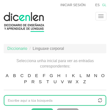
Ir
INICIAR SESIÓN
ES
GL
o
contido
Togg
principal
navig
Diccionario
Linguaxe corporal
Selecciona unha inicial para ver as entradas
correspondentes:
A
B
C
D
E
F
G
H
I
K
L
M
N
O
P
R
S
T
U
V
W
X
Z