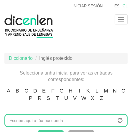
Ir
INICIAR SESIÓN
ES
GL
o
contido
Togg
principal
navig
Diccionario
Inglés protexido
Selecciona unha inicial para ver as entradas
correspondentes:
A
B
C
D
E
F
G
H
I
K
L
M
N
O
P
R
S
T
U
V
W
X
Z