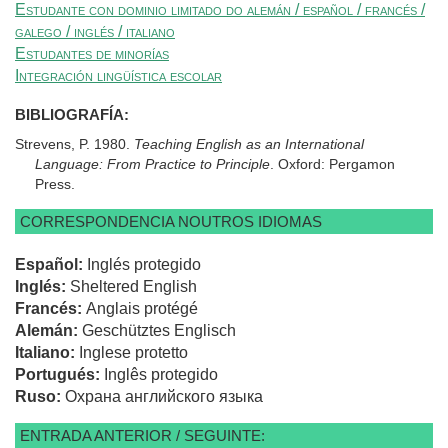
Estudante con dominio limitado do alemán / español / francés /
galego / inglés / italiano
Estudantes de minorías
Integración lingüística escolar
BIBLIOGRAFÍA:
Strevens, P. 1980.
Teaching English as an International
Language: From Practice to Principle
. Oxford: Pergamon
Press.
CORRESPONDENCIA NOUTROS IDIOMAS
Español:
Inglés protegido
Inglés:
Sheltered English
Francés:
Anglais protégé
Alemán:
Geschütztes Englisch
Italiano:
Inglese protetto
Portugués:
Inglês protegido
Ruso:
Охрана английского языка
ENTRADA ANTERIOR / SEGUINTE: