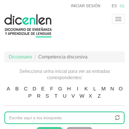
Ir
INICIAR SESIÓN
ES
GL
o
contido
Togg
principal
navig
Diccionario
Competencia discursiva
Selecciona unha inicial para ver as entradas
correspondentes:
A
B
C
D
E
F
G
H
I
K
L
M
N
O
P
R
S
T
U
V
W
X
Z