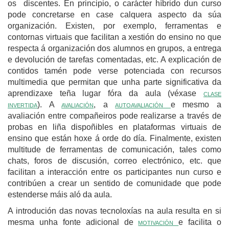
os discentes. En principio, o carácter híbrido dun curso
pode concretarse en case calquera aspecto da súa
organización. Existen, por exemplo, ferramentas e
contornas virtuais que facilitan a xestión do ensino no que
respecta á organización dos alumnos en grupos, a entrega
e devolución de tarefas comentadas, etc. A explicación de
contidos tamén pode verse potenciada con recursos
multimedia que permitan que unha parte significativa da
aprendizaxe teña lugar fóra da aula (véxase
clase
invertida
). A
avaliación
, a
autoavaliación
e mesmo a
avaliación entre compañeiros pode realizarse a través de
probas en liña dispoñibles en plataformas virtuais de
ensino que están hoxe á orde do día. Finalmente, existen
multitude de ferramentas de comunicación, tales como
chats, foros de discusión, correo electrónico, etc. que
facilitan a interacción entre os participantes nun curso e
contribúen a crear un sentido de comunidade que pode
estenderse máis aló da aula.
A introdución das novas tecnoloxías na aula resulta en si
mesma unha fonte adicional de
motivación
e facilita o