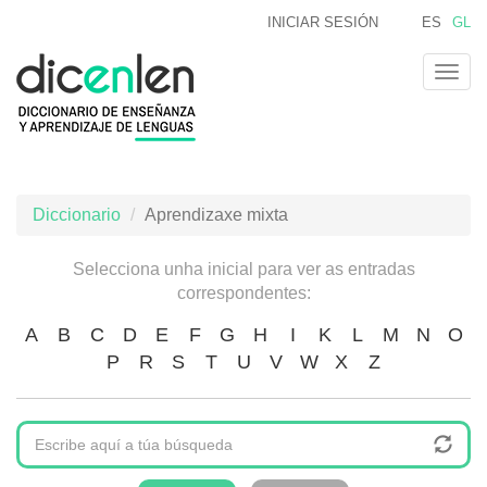
Ir
INICIAR SESIÓN
ES
GL
o
contido
Togg
principal
navig
Diccionario
Aprendizaxe mixta
Selecciona unha inicial para ver as entradas
correspondentes:
A
B
C
D
E
F
G
H
I
K
L
M
N
O
P
R
S
T
U
V
W
X
Z