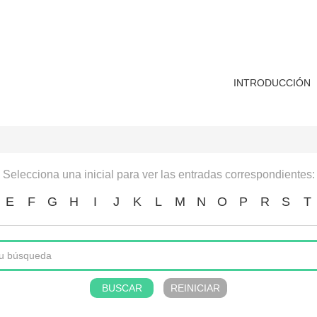
INTRODUCCIÓN
Selecciona una inicial para ver las entradas correspondientes:
E
F
G
H
I
J
K
L
M
N
O
P
R
S
T