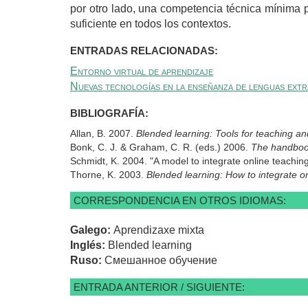
por otro lado, una competencia técnica mínima 
suficiente en todos los contextos.
ENTRADAS RELACIONADAS:
Entorno virtual de aprendizaje
Nuevas tecnologías en la enseñanza de lenguas ext
BIBLIOGRAFÍA:
Allan, B. 2007.
Blended learning: Tools for teaching an
Bonk, C. J. & Graham, C. R. (eds.) 2006.
The handbook
Schmidt, K. 2004. "A model to integrate online teachin
Thorne, K. 2003.
Blended learning: How to integrate on
CORRESPONDENCIA EN OTROS IDIOMAS:
Galego:
Aprendizaxe mixta
Inglés:
Blended learning
Ruso:
Смешанное обучение
ENTRADA ANTERIOR / SIGUIENTE: