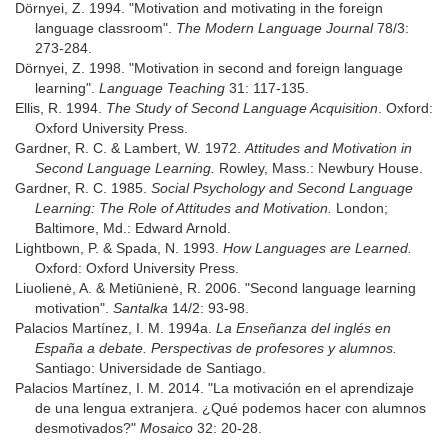
Dörnyei, Z. 1994. "Motivation and motivating in the foreign
language classroom".
The Modern Language Journal
78/3:
273-284.
Dörnyei, Z. 1998. "Motivation in second and foreign language
learning".
Language Teaching
31: 117-135.
Ellis, R. 1994.
The Study of Second Language Acquisition
. Oxford:
Oxford University Press.
Gardner, R. C. & Lambert, W. 1972.
Attitudes and Motivation in
Second Language Learning.
Rowley, Mass.: Newbury House.
Gardner, R. C. 1985.
Social Psychology and Second Language
Learning: The Role of Attitudes and Motivation.
London;
Baltimore, Md.: Edward Arnold.
Lightbown, P. & Spada, N. 1993.
How Languages are Learned.
Oxford: Oxford University Press.
Liuolienė, A. & Metiūnienė, R. 2006. "Second language learning
motivation".
Santalka
14/2: 93-98.
Palacios Martínez, I. M. 1994a.
La Enseñanza del inglés en
España a debate. Perspectivas de profesores y alumnos.
Santiago: Universidade de Santiago.
Palacios Martínez, I. M. 2014. "La motivación en el aprendizaje
de una lengua extranjera. ¿Qué podemos hacer con alumnos
desmotivados?"
Mosaico
32: 20-28.