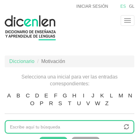
Pasar
INICIAR SESIÓN
ES
GL
al
contenido
Togg
principal
navig
Diccionario
Motivación
Selecciona una inicial para ver las entradas
correspondientes:
A
B
C
D
E
F
G
H
I
J
K
L
M
N
O
P
R
S
T
U
V
W
Z