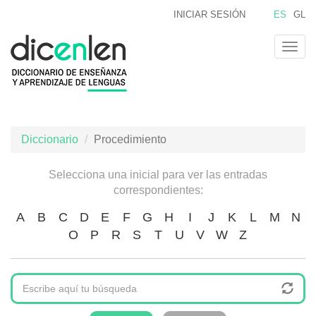
Pasar
INICIAR SESIÓN
ES
GL
al
contenido
Togg
principal
navig
Diccionario
Procedimiento
Selecciona una inicial para ver las entradas
correspondientes:
A
B
C
D
E
F
G
H
I
J
K
L
M
N
O
P
R
S
T
U
V
W
Z