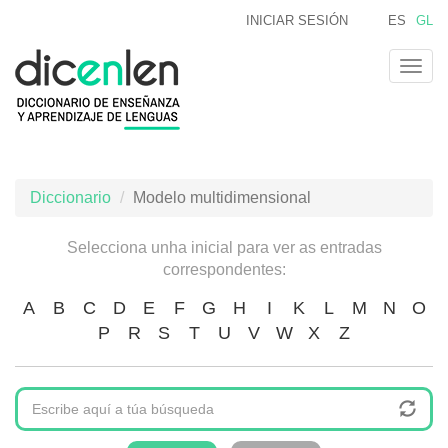
Ir
INICIAR SESIÓN
ES
GL
o
contido
Togg
principal
navig
Diccionario
Modelo multidimensional
Selecciona unha inicial para ver as entradas
correspondentes:
A
B
C
D
E
F
G
H
I
K
L
M
N
O
P
R
S
T
U
V
W
X
Z