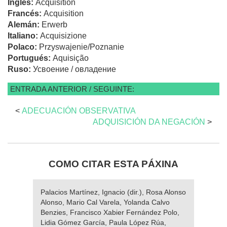
Inglés:
Acquisition
Francés:
Acquisition
Alemán:
Erwerb
Italiano:
Acquisizione
Polaco:
Przyswajenie/Poznanie
Portugués:
Aquisição
Ruso:
Усвоение / овладение
ENTRADA ANTERIOR / SEGUINTE:
<
ADECUACIÓN OBSERVATIVA
ADQUISICIÓN DA NEGACIÓN
>
COMO CITAR ESTA PÁXINA
Palacios Martínez, Ignacio (dir.), Rosa Alonso
Alonso, Mario Cal Varela, Yolanda Calvo
Benzies, Francisco Xabier Fernández Polo,
Lidia Gómez García, Paula López Rúa,