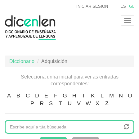
Ir
INICIAR SESIÓN
ES
GL
o
contido
Togg
principal
navig
Diccionario
Adquisición
Selecciona unha inicial para ver as entradas
correspondentes:
A
B
C
D
E
F
G
H
I
K
L
M
N
O
P
R
S
T
U
V
W
X
Z