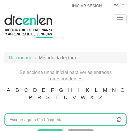
Ir
INICIAR SESIÓN
ES
GL
o
contido
Togg
principal
navig
Diccionario
Método da lectura
Selecciona unha inicial para ver as entradas
correspondentes:
A
B
C
D
E
F
G
H
I
K
L
M
N
O
P
R
S
T
U
V
W
X
Z