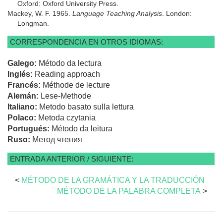
Oxford: Oxford University Press.
Mackey, W. F. 1965.
Language Teaching Analysis
. London:
Longman.
CORRESPONDENCIA EN OTROS IDIOMAS:
Galego:
Método da lectura
Inglés:
Reading approach
Francés:
Méthode de lecture
Alemán:
Lese-Methode
Italiano:
Metodo basato sulla lettura
Polaco:
Metoda czytania
Portugués:
Método da leitura
Ruso:
Метод чтения
ENTRADA ANTERIOR / SIGUIENTE:
<
MÉTODO DE LA GRAMÁTICA Y LA TRADUCCIÓN
MÉTODO DE LA PALABRA COMPLETA
>