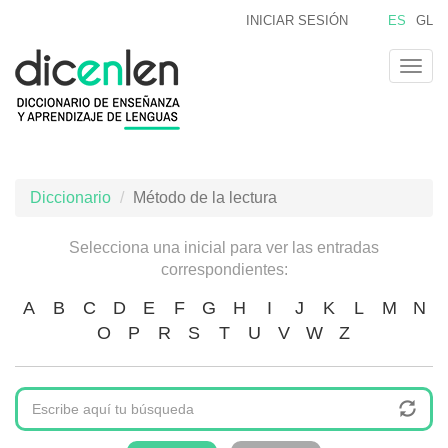
Pasar
INICIAR SESIÓN
ES
GL
al
contenido
Togg
principal
navig
Diccionario
Método de la lectura
Selecciona una inicial para ver las entradas
correspondientes:
A
B
C
D
E
F
G
H
I
J
K
L
M
N
O
P
R
S
T
U
V
W
Z