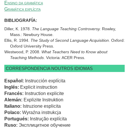
Ensino da gramática
Gramática explícita
BIBLIOGRAFÍA:
Diller, K. 1978.
The Language Teaching Controversy.
Rowley,
Mass.: Newbury House.
Ellis, R. 1994.
The Study of Second Language Acquisition
. Oxford:
Oxford University Press.
Westwood, P. 2008.
What Teachers Need to Know about
Teaching Methods
. Victoria: ACER Press.
CORRESPONDENCIA NOUTROS IDIOMAS
Español:
Instrucción explícita
Inglés:
Explicit instruction
Francés:
Instruction explicite
Alemán:
Explizite Instruktion
Italiano:
Istruzione esplicita
Polaco:
Wyraźna instrukcja
Portugués:
Instrução explícita
Ruso:
Эксплицитное обучение