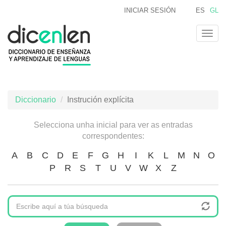
Ir
INICIAR SESIÓN
ES
GL
o
contido
Togg
principal
navig
Diccionario
Instrución explícita
Selecciona unha inicial para ver as entradas
correspondentes:
A
B
C
D
E
F
G
H
I
K
L
M
N
O
P
R
S
T
U
V
W
X
Z