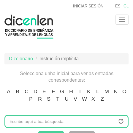
Ir
INICIAR SESIÓN
ES
GL
o
contido
Togg
principal
navig
Diccionario
Instrución implícita
Selecciona unha inicial para ver as entradas
correspondentes:
A
B
C
D
E
F
G
H
I
K
L
M
N
O
P
R
S
T
U
V
W
X
Z